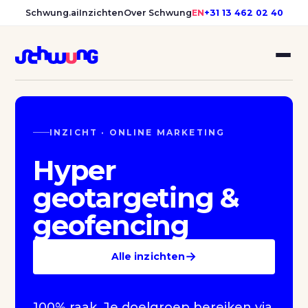
Schwung.ai
Inzichten
Over Schwung
EN
+31 13 462 02 40
INZICHT · ONLINE MARKETING
Hyper
geotargeting &
geofencing
→
Alle inzichten
100% raak. Je doelgroep bereiken via