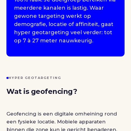
meerdere kanalen is lastig. Waar
gewone targeting werkt op
demografie, locatie of affiniteit, gaat
hyper geotargeting veel verder: tot
op 7 à 27 meter nauwkeurig.
HYPER GEOTARGETING
Wat is geofencing?
Geofencing is een digitale omheining rond
een fysieke locatie. Mobiele apparaten
binnen die zone kun je gericht benaderen.