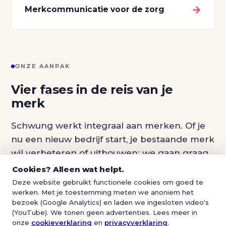
→
Merkcommunicatie voor de zorg
ONZE AANPAK
Vier fases in de reis van je
merk
Schwung werkt integraal aan merken. Of je
nu een nieuw bedrijf start, je bestaande merk
wil verbeteren of uitbouwen: we gaan graag
voor je aan de slag. Ons doel is merken
Cookies? Alleen wat helpt.
mooier, sterker en relevanter maken.
Deze website gebruikt functionele cookies om goed te
werken. Met je toestemming meten we anoniem het
bezoek (Google Analytics) en laden we ingesloten video's
01
(YouTube). We tonen geen advertenties. Lees meer in
onze
cookieverklaring
en
privacyverklaring
.