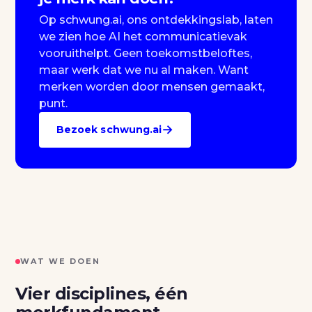
Op schwung.ai, ons ontdekkingslab, laten
we zien hoe AI het communicatievak
vooruithelpt. Geen toekomstbeloftes,
maar werk dat we nu al maken. Want
merken worden door mensen gemaakt,
punt.
→
Bezoek schwung.ai
WAT WE DOEN
Vier disciplines, één