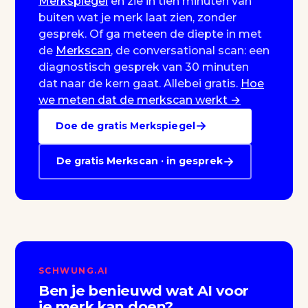
Merkspiegel
en zie in tien minuten van
buiten wat je merk laat zien, zonder
gesprek. Of ga meteen de diepte in met
de
Merkscan
, de conversational scan: een
diagnostisch gesprek van 30 minuten
dat naar de kern gaat. Allebei gratis.
Hoe
we meten dat de merkscan werkt →
→
Doe de gratis Merkspiegel
→
De gratis Merkscan · in gesprek
SCHWUNG.AI
Ben je benieuwd wat AI voor
je merk kan doen?