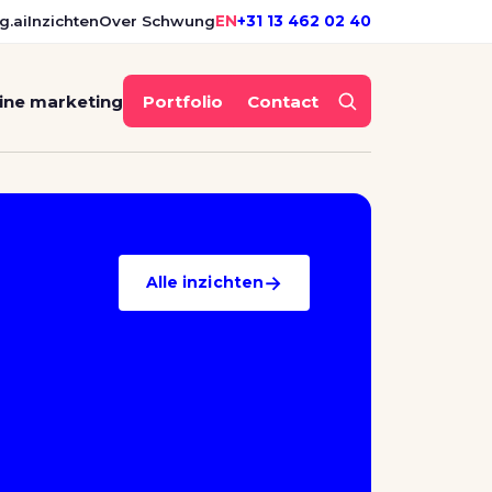
g.ai
Inzichten
Over Schwung
EN
+31 13 462 02 40
ine marketing
Portfolio
Contact
→
Alle inzichten