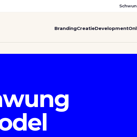
Schwun
Branding
Creatie
Development
Onl
hwung
odel