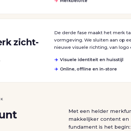
Merkbelofte
De derde fase maakt het merk tas
rk zicht-
vormgeving. We sluiten aan op ee
nieuwe visuele richting, van logo e
Visuele identiteit en huisstijl
g
Online, offline en in-store
RK
unt
Met een helder merkfu
makkelijker content en 
fundament is het begin