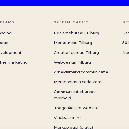
GINA'S
SPECIALISATIES
BE
anding
Reclamebureau Tilburg
Gas
eatie
Merkbureau Tilburg
504
velopment
Creatief bureau Tilburg
Ne
line marketing
Webdesign Tilburg
Arbeidsmarktcommunicatie
Merkcommunicatie zorg
Communicatiebureau
overheid
Toegankelijke website
Vindbaar in AI
Merkspiegel (gratis)