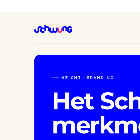
INZICHT · BRANDING
Het Sc
merkm