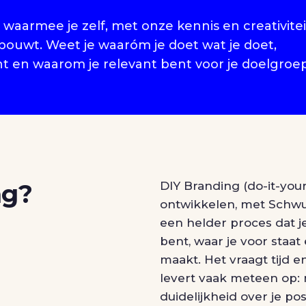
aarmee je zelf, met onze kennis en creativitei
bouwt. Weet je waaróm je doet wat je doet,
t en waarom je relevant bent voor je doelgroe
ng?
DIY Branding (do-it-your
ontwikkelen, met Schwu
een helder proces dat j
bent, waar je voor staat
maakt. Het vraagt tijd 
levert vaak meteen op
duidelijkheid over je pos