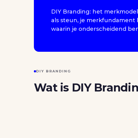
DIY Branding: het merkmodel w
als steun, je merkfundament 
waarin je onderscheidend ben
DIY BRANDING
Wat is DIY Brandi