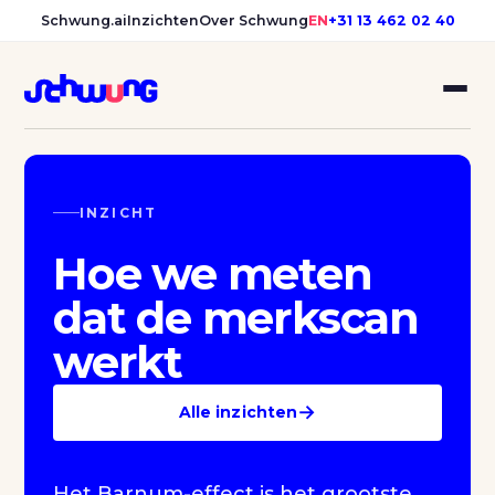
Schwung.ai
Inzichten
Over Schwung
EN
+31 13 462 02 40
INZICHT
Hoe we meten
dat de merkscan
werkt
→
Alle inzichten
Het Barnum-effect is het grootste