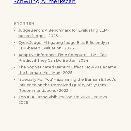
Schwung AI merkscan
BRONNEN
JudgeBench: A Benchmark for Evaluating LLM-
based Judges
· 2025
CyclicJudge: Mitigating Judge Bias Efficiently in
LLM-based Evaluation
· 2026
Adaptive Inference-Time Compute: LLMs Can
Predict if They Can Do Better
· 2024
The Sophisticated Barnum Effect: How AI Became
the Ultimate Yes-Man
· 2025
'Specially For You' – Examining the Barnum Effect's
Influence on the Perceived Quality of System
Recommendations
· 2023
Top 10 AI Brand Visibility Tools in 2026 - InLinks
·
2026