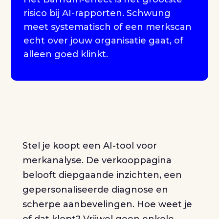
risico bij AI-rapporten. Schwung
meet systematisch of een merkscan
echt over jouw organisatie gaat, of
alleen goed klinkt.
Stel je koopt een AI-tool voor
merkanalyse. De verkooppagina
belooft diepgaande inzichten, een
gepersonaliseerde diagnose en
scherpe aanbevelingen. Hoe weet je
of dat klopt? Vrijwel geen enkele