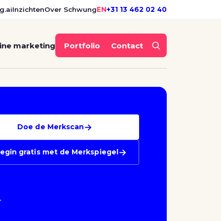
g.ai
Inzichten
Over Schwung
EN
+31 13 462 02 40
ine marketing
Portfolio
Contact
→
Doe de Merkscan
→
egin gratis met de Merkspiegel
r