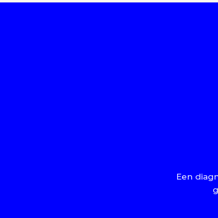
Een diagn
g