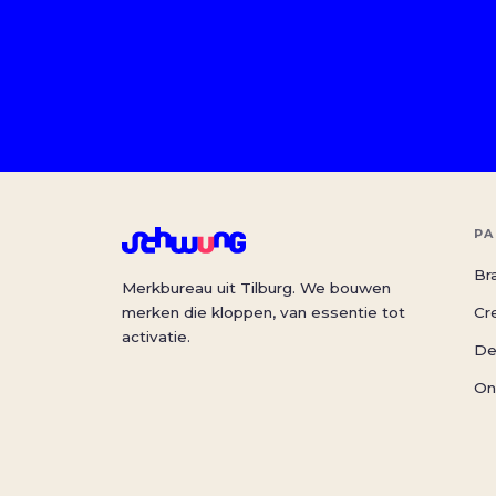
PA
Br
Merkbureau uit Tilburg. We bouwen
merken die kloppen, van essentie tot
Cr
activatie.
De
On