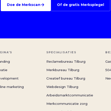
→
Doe de Merkscan
Of de gratis Merkspiegel
GINA'S
SPECIALISATIES
BE
anding
Reclamebureau Tilburg
Gas
eatie
Merkbureau Tilburg
504
velopment
Creatief bureau Tilburg
Ne
line marketing
Webdesign Tilburg
Arbeidsmarktcommunicatie
Merkcommunicatie zorg