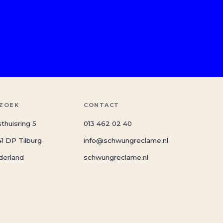
ZOEK
CONTACT
thuisring 5
013 462 02 40
1 DP Tilburg
info@schwungreclame.nl
derland
schwungreclame.nl