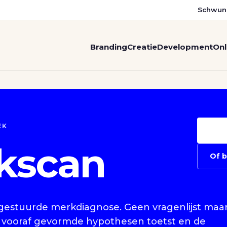
Schwun
Branding
Creatie
Development
Onl
EK
kscan
Of b
I-gestuurde merkdiagnose. Geen vragenlijst maa
t vooraf gevormde hypothesen toetst en de