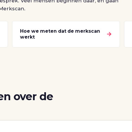
r gesprek. Veel mensen beginnen daar, en gaan
 Merkscan.
Hoe we meten dat de merkscan
→
→
werkt
en over de