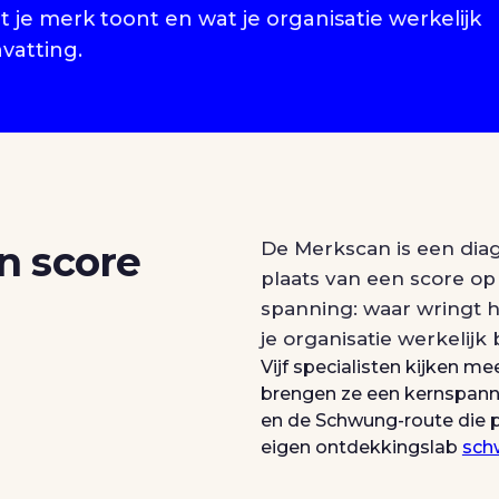
 je merk toont en wat je organisatie werkelijk
vatting.
n score
De Merkscan is een diag
plaats van een score op 
spanning: waar wringt h
je organisatie werkelijk
Vijf specialisten kijken m
brengen ze een kernspannin
en de Schwung-route die p
eigen ontdekkingslab
sch