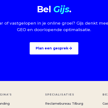
Bel
Gijs
.
 of vastgelopen in je online groei? Gijs denkt me
GEO en doorlopende optimalisatie.
→
Plan een gesprek
GINA'S
SPECIALISATIES
BE
anding
Reclamebureau Tilburg
Gas