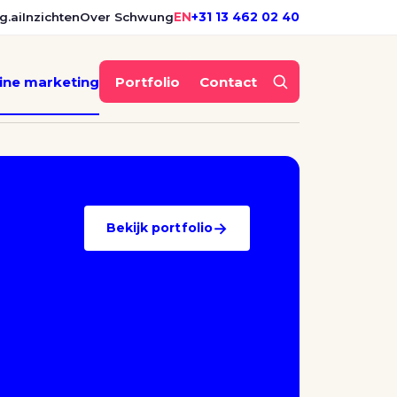
g.ai
Inzichten
Over Schwung
EN
+31 13 462 02 40
ine marketing
Portfolio
Contact
→
Bekijk portfolio