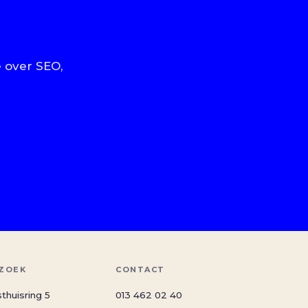
e over SEO,
ZOEK
CONTACT
thuisring 5
013 462 02 40