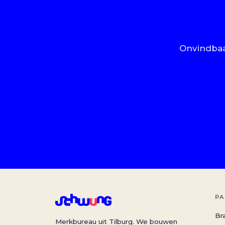
Onvindbaar
PA
Br
Merkbureau uit Tilburg. We bouwen