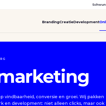
Schwun
Branding
Creatie
Development
Onl
URG
 marketing
p vindbaarheid, conversie en groei. Wij pakken
k en development: niet alleen clicks, maar ook