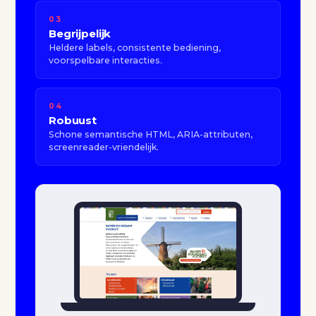
03
Begrijpelijk
Heldere labels, consistente bediening,
voorspelbare interacties.
04
Robuust
Schone semantische HTML, ARIA-attributen,
screenreader-vriendelijk.