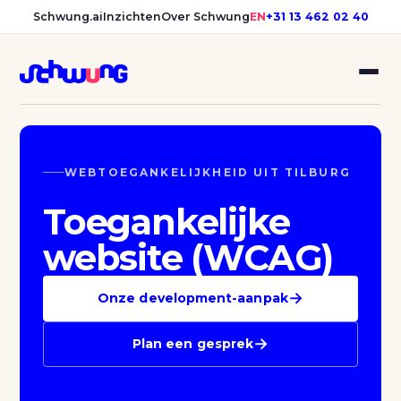
Schwung.ai
Inzichten
Over Schwung
EN
+31 13 462 02 40
WEBTOEGANKELIJKHEID UIT TILBURG
Toegankelijke
website (WCAG)
→
Onze development-aanpak
→
Plan een gesprek