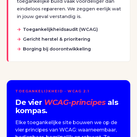
toegankelijke build vaak voordeliger dan
eindeloos repareren. We zeggen eerlijk wat
in jouw geval verstandig is.
Toegankelijkheidsaudit (WCAG)
Gericht herstel & prioritering
Borging bij doorontwikkeling
TOEGANKELIJKHEID · WCAG 2.1
De vier
WCAG-principes
als
kompas.
Elke toegankelijke site bouwen we op de
vier principes van WCAG: waarneembaar,