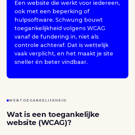
Een website die werkt voor iedereen,
ook met een beperking of
hulpsoftware. Schwung bouwt
toegankelijkheid volgens WCAG
vanaf de fundering in, niet als
controle achteraf. Dat is wettelijk
vaak verplicht, en het maakt je site
sneller én beter vindbaar.
WEBTOEGANKELIJKHEID
Wat is een toegankelijke
website (WCAG)?