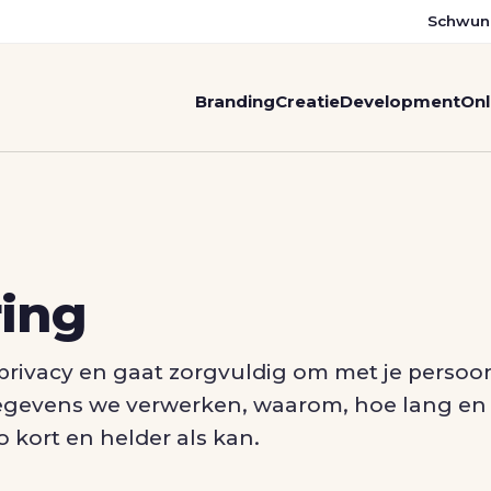
Schwun
Branding
Creatie
Development
Onl
ring
privacy en gaat zorgvuldig om met je perso
 gegevens we verwerken, waarom, hoe lang en
 kort en helder als kan.