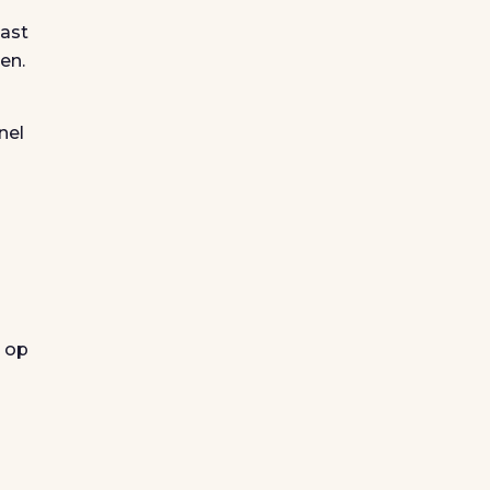
aast
en.
nel
d op