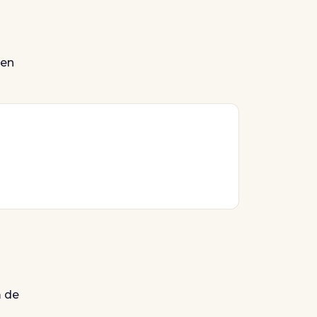
ven
m de