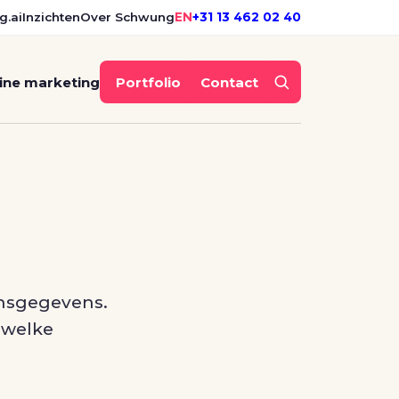
g.ai
Inzichten
Over Schwung
EN
+31 13 462 02 40
ine marketing
Portfolio
Contact
onsgegevens.
 welke