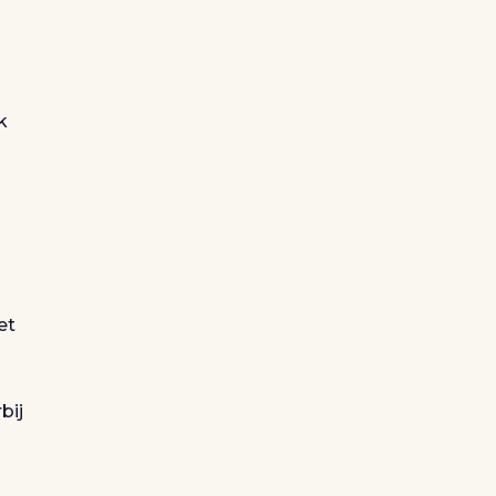
k
et
bij