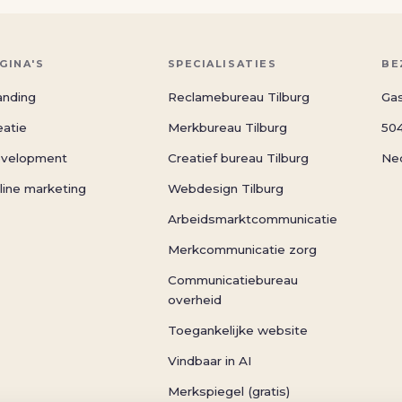
GINA'S
SPECIALISATIES
BE
anding
Reclamebureau Tilburg
Gas
eatie
Merkbureau Tilburg
504
velopment
Creatief bureau Tilburg
Ne
line marketing
Webdesign Tilburg
Arbeidsmarktcommunicatie
Merkcommunicatie zorg
Communicatiebureau
overheid
Toegankelijke website
Vindbaar in AI
Merkspiegel (gratis)