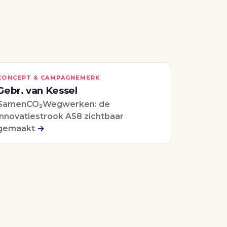
CONCEPT & CAMPAGNEMERK
Gebr. van Kessel
SamenCO₂Wegwerken: de
innovatiestrook A58 zichtbaar
gemaakt
→