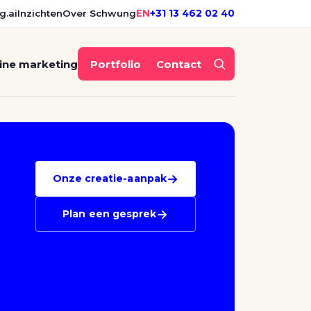
g.ai
Inzichten
Over Schwung
EN
+31 13 462 02 40
ine marketing
Portfolio
Contact
→
Onze creatie-aanpak
→
Plan een gesprek