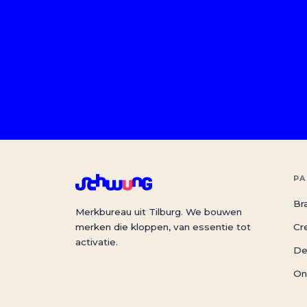
PA
Br
Merkbureau uit Tilburg. We bouwen
merken die kloppen, van essentie tot
Cr
activatie.
De
On