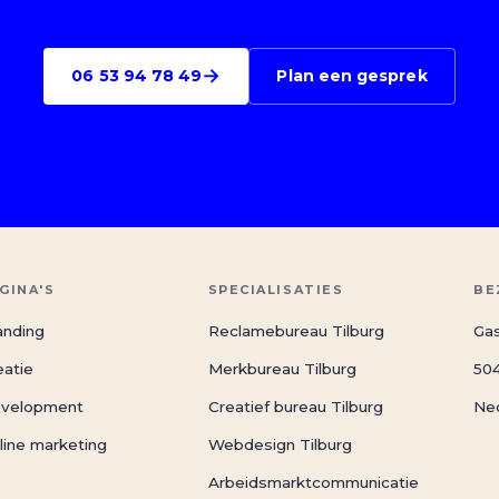
→
06 53 94 78 49
Plan een gesprek
GINA'S
SPECIALISATIES
BE
anding
Reclamebureau Tilburg
Gas
eatie
Merkbureau Tilburg
504
velopment
Creatief bureau Tilburg
Ne
line marketing
Webdesign Tilburg
Arbeidsmarktcommunicatie