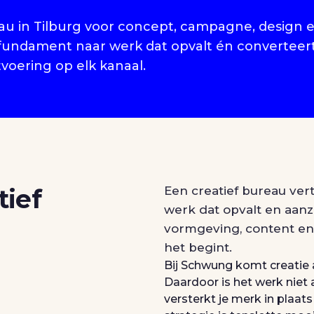
au in Tilburg voor concept, campagne, design 
fundament naar werk dat opvalt én converteert
tvoering op elk kanaal.
tief
Een creatief bureau ver
werk dat opvalt en aanz
vormgeving, content en u
het begint.
Bij Schwung komt creatie a
Daardoor is het werk niet 
versterkt je merk in plaats