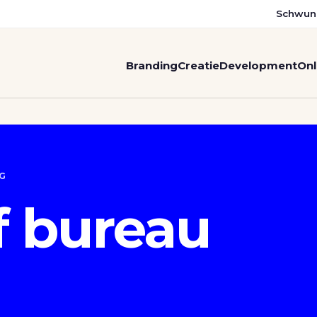
Schwun
Branding
Creatie
Development
Onl
RG
f bureau