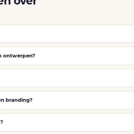
en over
en ontwerpen?
 en branding?
g?