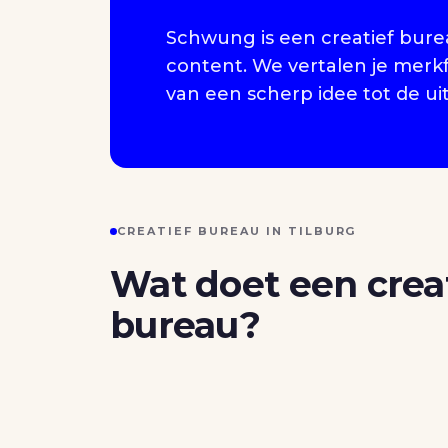
Schwung is een creatief bure
content. We vertalen je merk
van een scherp idee tot de ui
CREATIEF BUREAU IN TILBURG
Wat doet een crea
bureau?