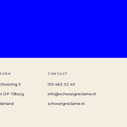
ZOEK
CONTACT
thuisring 5
013 462 02 40
1 DP Tilburg
info@schwungreclame.nl
derland
schwungreclame.nl