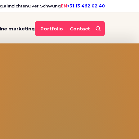
g.ai
Inzichten
Over Schwung
EN
+31 13 462 02 40
ine marketing
Portfolio
Contact
: herpositionering, twee l