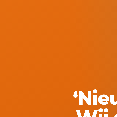
‘Nieu
Wij