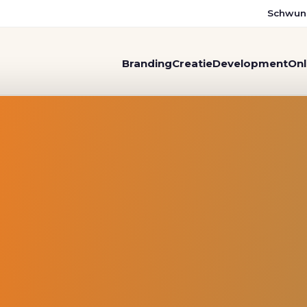
Schwun
Branding
Creatie
Development
Onl
, Bibliotheek Nieuwe Stijl