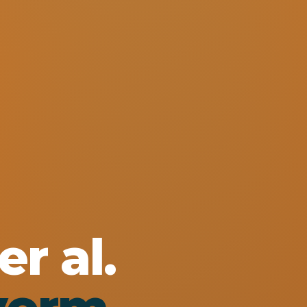
er al.
vorm