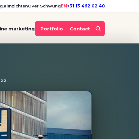
g.ai
Inzichten
Over Schwung
EN
+31 13 462 02 40
ine marketing
Portfolio
Contact
s ME NU
022