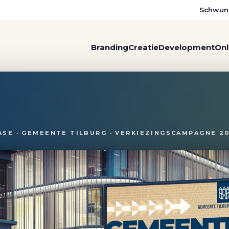
Schwun
Branding
Creatie
Development
Onl
zingscampagne Tilburg kie
ASE · GEMEENTE TILBURG · VERKIEZINGSCAMPAGNE 2