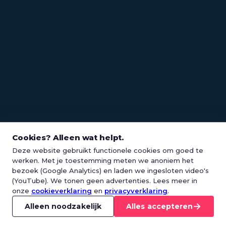
Cookies? Alleen wat helpt.
Deze website gebruikt functionele cookies om goed te
werken. Met je toestemming meten we anoniem het
bezoek (Google Analytics) en laden we ingesloten video's
(YouTube). We tonen geen advertenties. Lees meer in
onze
cookieverklaring
en
privacyverklaring
.
→
Alleen noodzakelijk
Alles accepteren