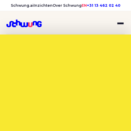
Schwung.ai
Inzichten
Over Schwung
EN
+31 13 462 02 40
Gebr. van Kessel, SamenC