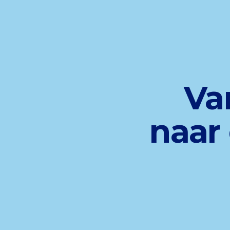
Va
naar