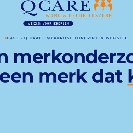
CASE · Q CARE · MERKPOSITIONERING & WEBSITE
n merkonderz
 een merk dat