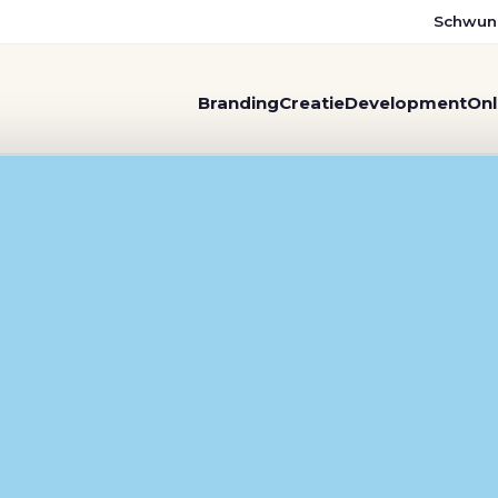
Schwun
Branding
Creatie
Development
Onl
 en website door Schwung