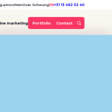
g.ai
Inzichten
Over Schwung
EN
+31 13 462 02 40
ine marketing
Portfolio
Contact