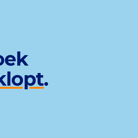
oek
klopt
.