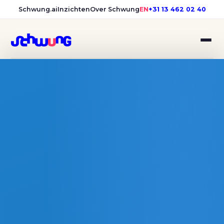
Schwung.ai
Inzichten
Over Schwung
EN
+31 13 462 02 40
VECOZO werken-bij websit